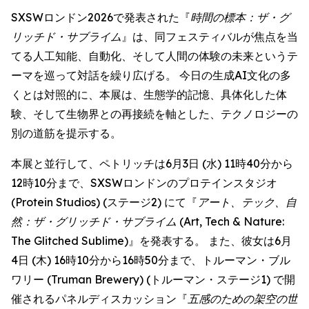
SXSWロンドン2026で発表された『
時間の標本：ザ・グ
リッチド・サブライム
』は、同フェスティバルが焦点を当
てる人工知能、自動化、そして人間の体験の未来というテ
ーマを巡って対話を繰り広げる。 今日の生成AI文化の多
くとは対照的に、本展は、生態学的記憶、具体化した体
験、そして生物界との再接続を軸とした、テクノロジーの
別の道筋を提示する。
本展と並行して、ペトリッチは6月3日 (水) 11時40分から
12時10分まで、SXSWロンドンのプロテインスタジオ
(Protein Studios) (ステージ2) にて『
アート、テック、自
然：ザ・グリッチド・サブライム
(Art, Tech & Nature:
The Glitched Sublime)』を発表する。 また、彼女は6月
4日 (木) 16時10分から16時50分まで、トルーマン・ブル
ワリー (Truman Brewery) (トルーマン・ステージ1) で開
催されるパネルディスカッション『
五感のための架空の世