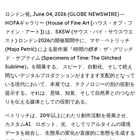
ロンドン発, June 04, 2026 (GLOBE NEWSWIRE) --
HOFAギャラリー (House of Fine Art [ハウス・オブ・フ
ァイン・アート]) は、SXSW (サウス・バイ・サウスウエ
スト) ロンドン2026の開催期間中に、マヤ・ペトリッチ
(Maja Petrić) による新作展『
時間の標本：ザ・グリッチ
ド・サブライム
(Specimens of Time: The Glitched
Sublime)』を開幕する。 スピード、自動化、そして絶え
間ないデジタルプロダクションがますます支配的となって
いる現代において、本展では、テクノロジーの別の役割を
提示する。それは、意味、知覚、そして自然界とのつなが
りを伝える媒体としての役割である。
ペトリッチは、20年以上にわたり創作活動を発展させ、
カスタムAI、ロボット、光、そしてリアルタイムの環境
データを統合し、生態系の変化が直接的に形態を生成する