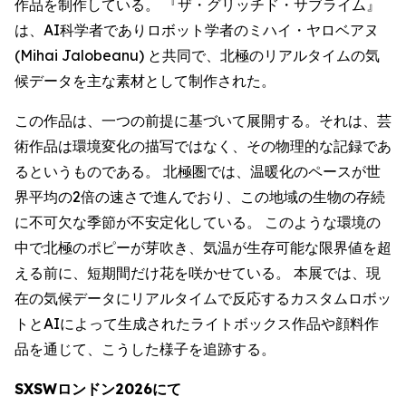
作品を制作している。 『ザ・グリッチド・サブライム』
は、AI科学者でありロボット学者のミハイ・ヤロベアヌ
(Mihai Jalobeanu) と共同で、北極のリアルタイムの気
候データを主な素材として制作された。
この作品は、一つの前提に基づいて展開する。それは、芸
術作品は環境変化の描写ではなく、その物理的な記録であ
るというものである。 北極圏では、温暖化のペースが世
界平均の2倍の速さで進んでおり、この地域の生物の存続
に不可欠な季節が不安定化している。 このような環境の
中で北極のポピーが芽吹き、気温が生存可能な限界値を超
える前に、短期間だけ花を咲かせている。 本展では、現
在の気候データにリアルタイムで反応するカスタムロボッ
トとAIによって生成されたライトボックス作品や顔料作
品を通じて、こうした様子を追跡する。
SXSWロンドン2026にて