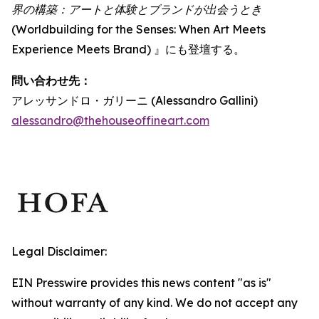
界の構築：アートと体験とブランドが出会うとき
(Worldbuilding for the Senses: When Art Meets
Experience Meets Brand) 』にも登壇する。
問い合わせ先：
アレッサンドロ・ガリーニ (Alessandro Gallini)
alessandro@thehouseoffineart.com
Legal Disclaimer:
EIN Presswire provides this news content "as is"
without warranty of any kind. We do not accept any